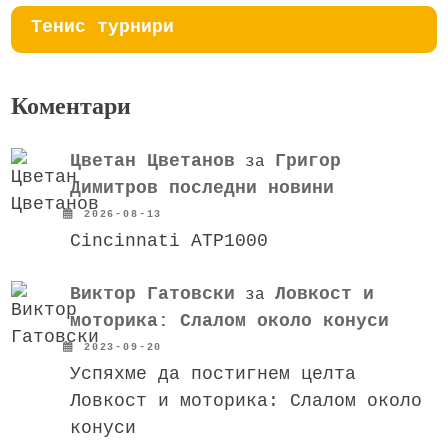
Тенис турнири
Коментари
Цветан Цветанов
Григор
за
Димитров последни новини
2026-08-13
Cincinnati ATP1000
Виктор Гатовски
Ловкост и
за
моторика: Слалом около конуси
2023-09-20
Успяхме да постигнем целта
Ловкост и моторика: Слалом около
конуси