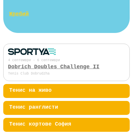
Жребий
4 септември - 6 септември
Dobrich Doubles Challenge II
Tenis Club Dobrudzha
Тенис на живо
Тенис ранглисти
Тенис кортове София