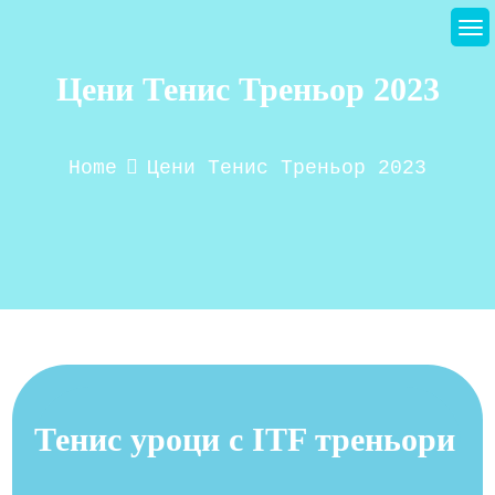
Skip
to
content
Цени Тенис Треньор 2023
Home
Цени Тенис Треньор 2023
Тенис уроци с ITF треньори