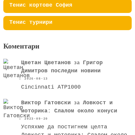
Тенис кортове София
Тенис турнири
Коментари
Цветан Цветанов
Григор
за
Димитров последни новини
2026-08-13
Cincinnati ATP1000
Виктор Гатовски
Ловкост и
за
моторика: Слалом около конуси
2023-09-20
Успяхме да постигнем целта