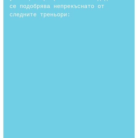
се подобрява непрекъснато от
следните треньори: