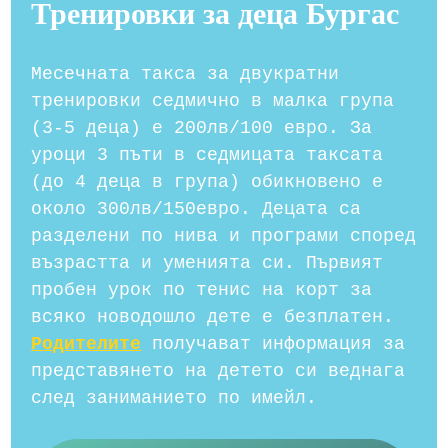
Тренировки за деца Бургас
Месечната такса за двукратни
тренировки седмично в малка група
(3-5 деца) е 200лв/100 евро. За
уроци 3 пъти в седмицата таксата
(до 4 деца в група) обикновено е
около 300лв/150евро. Децата са
разделени по нива и програми според
възрастта и уменията си. Първият
пробен урок по тенис на корт за
всяко новодошло дете е безплатен.
Родителите
получават информация за
представянето на детето си веднага
след заниманието по имейл.