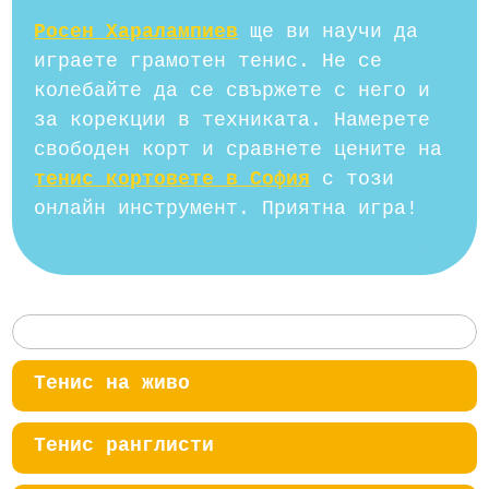
Росен Харалампиев
ще ви научи да
играете грамотен тенис. Не се
колебайте да се свържете с него и
за корекции в техниката. Намерете
свободен корт и сравнете цените на
тенис кортовете в София
с този
онлайн инструмент. Приятна игра!
Тенис на живо
Тенис ранглисти