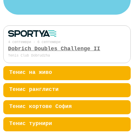
4 септември - 6 септември
Dobrich Doubles Challenge II
Tenis Club Dobrudzha
Тенис на живо
Тенис ранглисти
Тенис кортове София
Тенис турнири