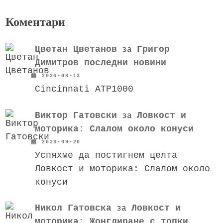
Коментари
Цветан Цветанов
Григор
за
Димитров последни новини
2026-08-13
Cincinnati ATP1000
Виктор Гатовски
Ловкост и
за
моторика: Слалом около конуси
2023-09-20
Успяхме да постигнем целта
Ловкост и моторика: Слалом около
конуси
Никол Гатовска
Ловкост и
за
моторика: Жонглиране с топки