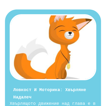
Ловкост И Моторика: Хвърляне
Надалеч
Хвърлящото движение над глава е в