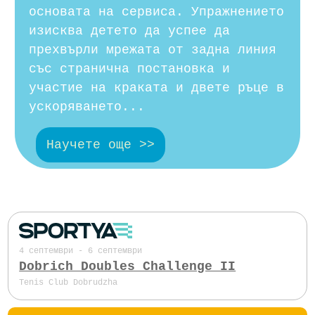
основата на сервиса. Упражнението
изисква детето да успее да
прехвърли мрежата от задна линия
със странична постановка и
участие на краката и двете ръце в
ускоряването...
Научете още >>
4 септември - 6 септември
Dobrich Doubles Challenge II
Tenis Club Dobrudzha