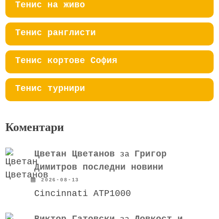
Тенис на живо
Тенис ранглисти
Тенис кортове София
Тенис турнири
Коментари
Цветан Цветанов
Григор
за
Димитров последни новини
2026-08-13
Cincinnati ATP1000
Виктор Гатовски
Ловкост и