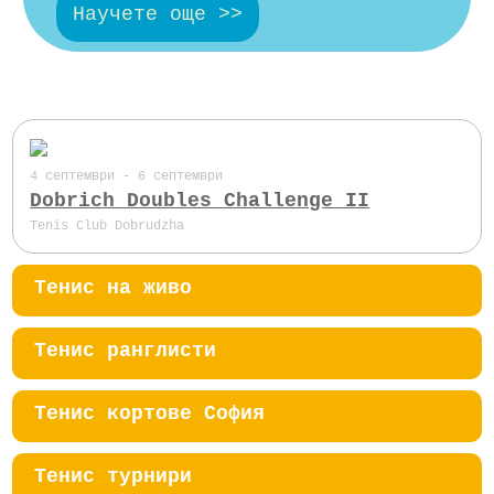
Научете още >>
4 септември - 6 септември
Dobrich Doubles Challenge II
Tenis Club Dobrudzha
Тенис на живо
Тенис ранглисти
Тенис кортове София
Тенис турнири