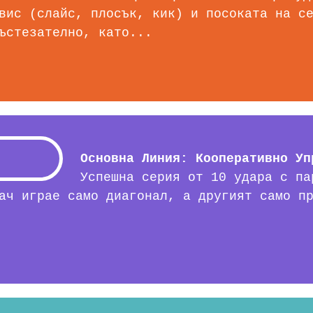
вис (слайс, плосък, кик) и посоката на с
ъстезателно, като...
Основна Линия: Кооперативно Уп
Успешна серия от 10 удара с па
ач играе само диагонал, а другият само п