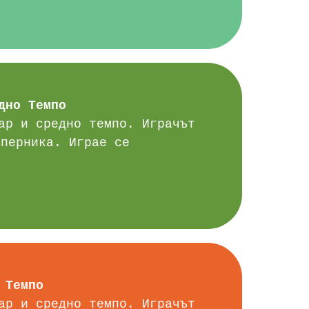
дно Темпо
ар и средно темпо. Играчът
ъперника. Играе се
 Темпо
ар и средно темпо. Играчът