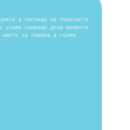
цията в погледа на тенисиста
а улавя спиращи дъха моменти
 името за снимка в голям