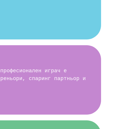
 професионален играч е
треньори, спаринг партньор и