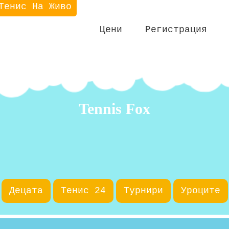
Тенис На Живо
Цени
Регистрация
Tennis Fox
Децата
Тенис 24
Турнири
Уроците