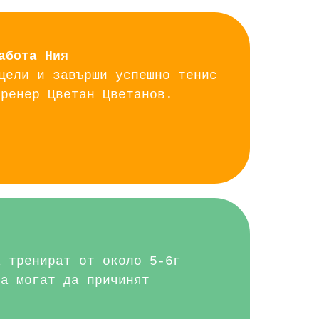
абота Ния
цели и завърши успешно тенис
тренер Цветан Цветанов.
а тренират от около 5-6г
та могат да причинят