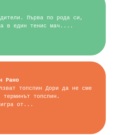
одители. Първа по рода си,
та в един тенис мач....
н Рано
лзват топспин Дори да не сме
е терминът топспин.
 игра от...