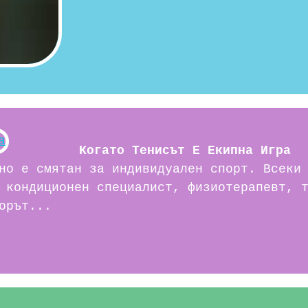
Когато Тенисът Е Екипна Игра
но е смятан за индивидуален спорт. Всеки
 кондиционен специалист, физиотерапевт, 
орът...