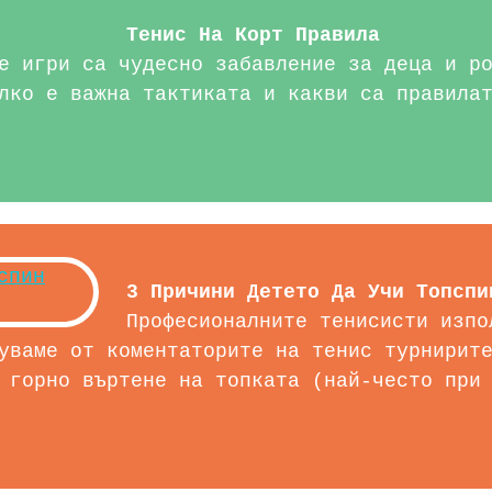
Тенис На Корт Правила
е игри са чудесно забавление за деца и р
лко е важна тактиката и какви са правила
3 Причини Детето Да Учи Топспи
Професионалните тенисисти изпо
уваме от коментаторите на тенис турнирит
 горно въртене на топката (най-често при