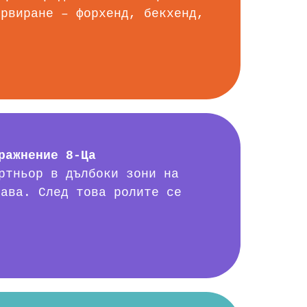
ервиране – форхенд, бекхенд,
ражнение 8-Ца
ртньор в дълбоки зони на
рава. След това ролите се