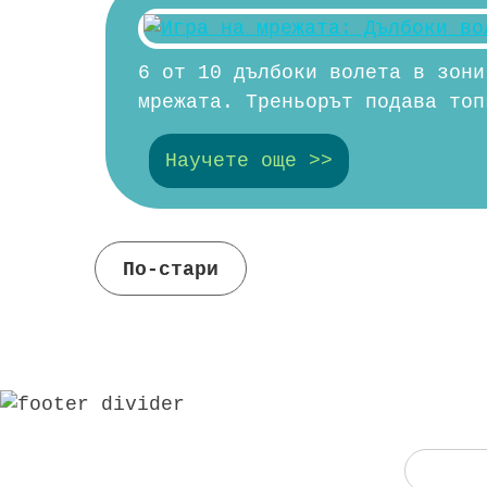
6 от 10 дълбоки волета в зони
мрежата. Треньорът подава топ
Научете още >>
По-стари
Навигация