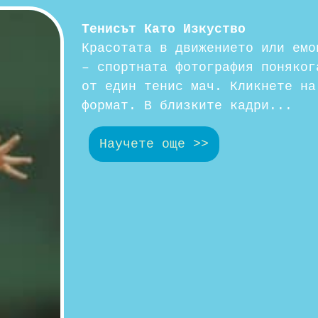
Тенисът Като Изкуство
Красотата в движението или емо
– спортната фотография поняког
от един тенис мач. Кликнете на
формат. В близките кадри...
Научете още >>