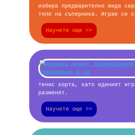
избира предварително вида сер
тяло на съперника. Играе се с
Научете още >>
тенис корта, като единият игр
разменят.
Научете още >>