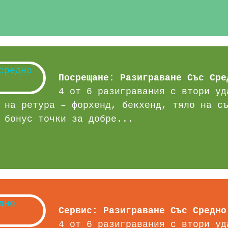
Посрещане: Разиграване Със Сре
4 от 6 разигравания с втори уд
 на ретура – форхенд, бекхенд, тяло на с
 бонус точки за добре...
Сервис: Разиграване Със Средно
4 от 6 разигравания с втори уд